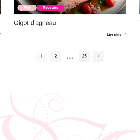
Plat
Recettes
Gigot d’agneau
Lire plus
…
1
2
25