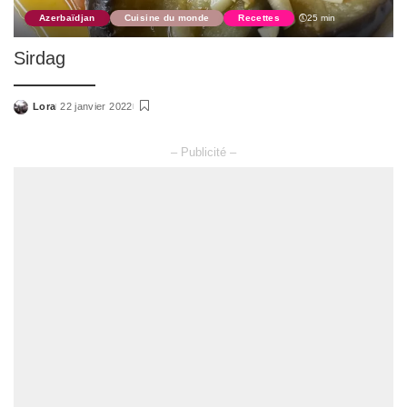
Azerbaïdjan
Cuisine du monde
Recettes
25 min
Sirdag
Lora
22 janvier 2022
Posted
by
– Publicité –