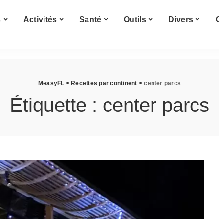
Cuisine du monde
s
Activités
Santé
Outils
Divers
Afrique
s
Amérique
Asie
Cuisine du monde
Europe
MeasyFL
>
Recettes par continent
>
center parcs
Afrique
s
Amérique
Étiquette :
center parcs
Asie
Europe