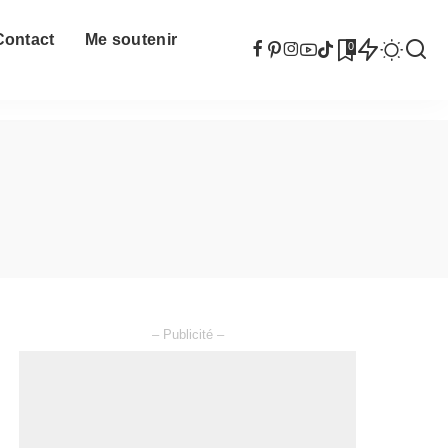
Contact
Me soutenir
0
– Publicité –