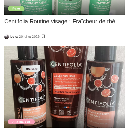
Peau
Centifolia Routine visage : Fraîcheur de thé
Lora
20 juillet 2022
Posted
by
A la maison