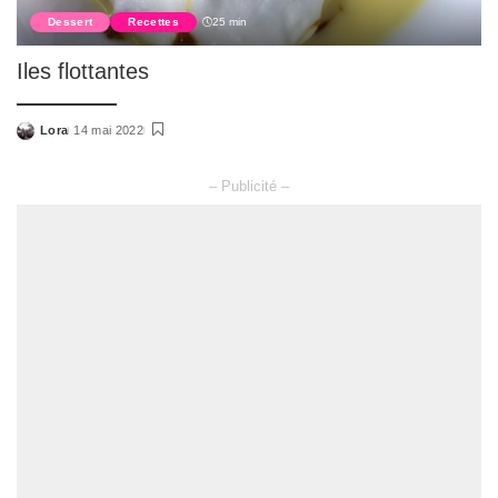
Dessert
Recettes
25 min
Iles flottantes
Lora
14 mai 2022
Posted
by
– Publicité –