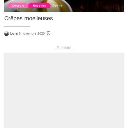
Dessert
Recettes
10 min
Crêpes moelleuses
Lora
8 novembre 2020
Posted
by
– Publicité –