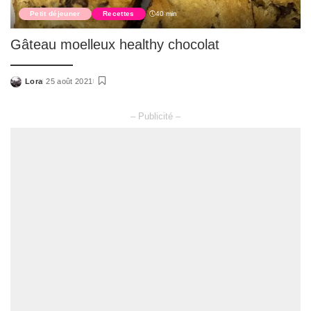
Petit déjeuner
Recettes
40 min
Gâteau moelleux healthy chocolat
Lora
25 août 2021
Posted
by
– Publicité –