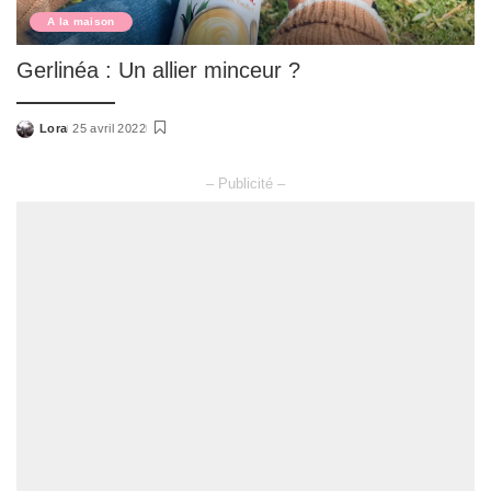
A la maison
Gerlinéa : Un allier minceur ?
Lora
25 avril 2022
Posted
by
– Publicité –