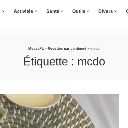
Cuisine du monde
s
Activités
Santé
Outils
Divers
Afrique
s
Amérique
Asie
Cuisine du monde
Europe
MeasyFL
>
Recettes par continent
>
mcdo
Afrique
s
Amérique
Étiquette :
mcdo
Asie
Europe