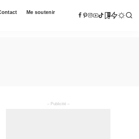
Contact
Me soutenir
0
– Publicité –