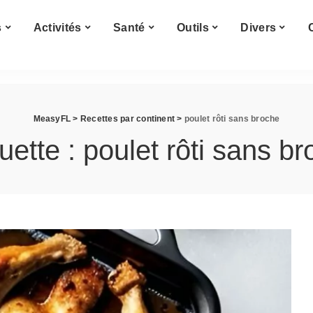
Cuisine du monde
s
Activités
Santé
Outils
Divers
Afrique
s
Amérique
Asie
Cuisine du monde
Europe
MeasyFL
>
Recettes par continent
>
poulet rôti sans broche
Afrique
s
Amérique
uette :
poulet rôti sans b
Asie
Europe