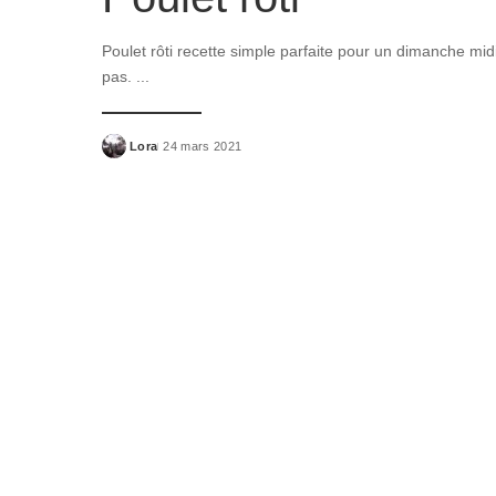
Poulet rôti recette simple parfaite pour un dimanche midi
pas.
...
Lora
24 mars 2021
Posted
by