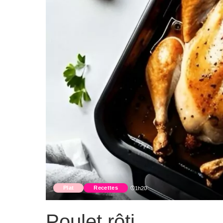
Plat
Recettes
1h20
Poulet rôti