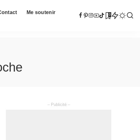
Contact
Me soutenir
0
roche
– Publicité –