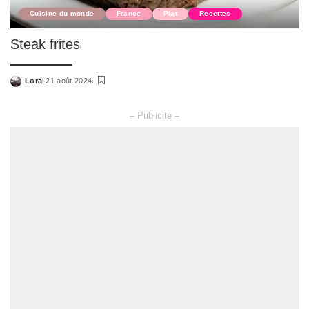
Cuisine du monde
France
Plat
Recettes
Steak frites
Lora
21 août 2024
Posted
by
– Publicité –