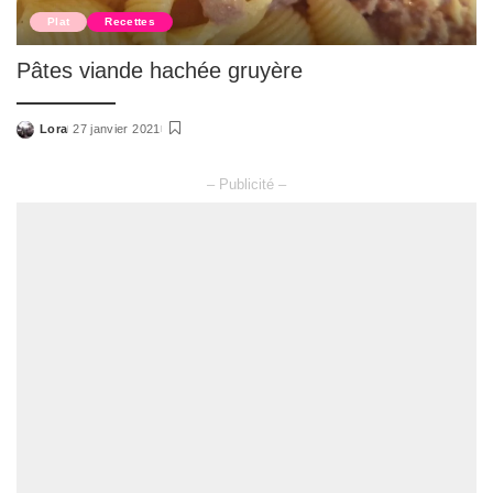
Plat
Recettes
Pâtes viande hachée gruyère
Lora
27 janvier 2021
Posted
by
– Publicité –