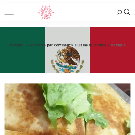
MeasyFL
>
Recettes par continent
>
Cuisine du monde
>
Mexique
Mexique