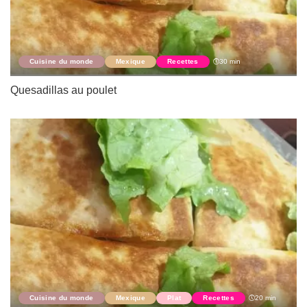
Cuisine du monde
Mexique
Recettes
30 min
Quesadillas au poulet
Cuisine du monde
Mexique
Plat
Recettes
20 min