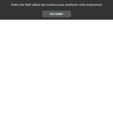
Notre site Web utilise des cookies pour améliorer votre expérience
Accepter
ARTICLE PRÉCÉDENT
ARTICLE SUIVANT
Pâtes – Poulet champignons
Semaine 11 – 2020 / 65 €
Laisser une réponse
Votre adresse e-mail ne sera pas publiée.
Les champs obligatoires sont
indiqués avec
*