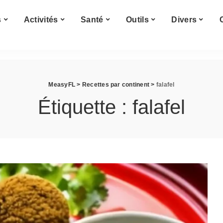
Cuisine du monde
s
Activités
Santé
Outils
Divers
Afrique
s
Amérique
Asie
Cuisine du monde
Europe
MeasyFL
>
Recettes par continent
>
falafel
Afrique
s
Amérique
Étiquette :
falafel
Asie
Europe