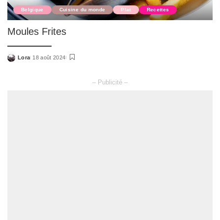
Belgique
Cuisine du monde
Plat
Recettes
Moules Frites
Lora
18 août 2024
Posted
by
– Publicité –