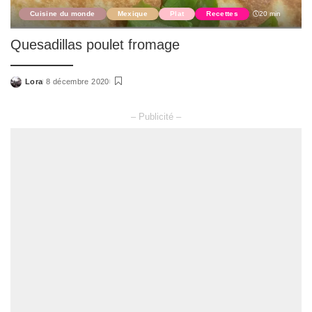
Cuisine du monde
Mexique
Plat
Recettes
20 min
Quesadillas poulet fromage
Lora
8 décembre 2020
Posted
by
– Publicité –