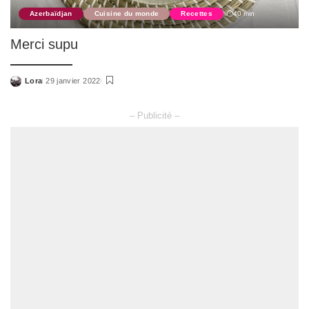
Azerbaïdjan
Cuisine du monde
Recettes
40 min
Merci supu
Lora
29 janvier 2022
Posted
by
– Publicité –