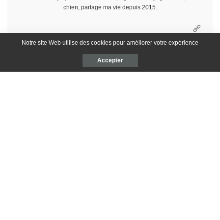
chien, partage ma vie depuis 2015.
Notre site Web utilise des cookies pour améliorer votre expérience
Accepter
ARTICLE PRÉCÉDENT
ARTICLE SUIVANT
Bowl à ma façon
Sandwich healthy
Laissez un avis
Votre adresse e-mail ne sera pas publiée.
Les champs obligatoires sont
indiqués avec
*
VOTRE NOTE