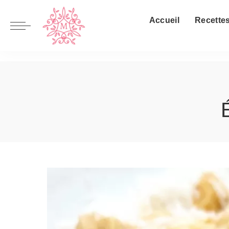
Plats principaux
Autres
Accueil
Recette
Entrée
Petit déjeuner
Plat
Pain & Brioche
Dessert
Condiments
Plats principaux
Autres
Idée repas
Goûter
Entrée
Petit déjeuner
Plat
Pain & Brioche
Dessert
Condiments
Idée repas
Goûter