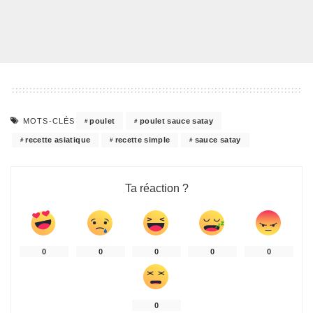
poulet
poulet sauce satay
MOTS-CLÉS
recette asiatique
recette simple
sauce satay
Ta réaction ?
0
0
0
0
0
0