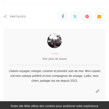
PARTAGES
Lora
Voir plus de posts
J'adore voyager, manger, cuisiner et prendre soin de moi. Mon copain
est mon cobaye préféré et mon compagnon de voyage. Laïko, mon
chien, partage ma vie depuis 2015.
Notre site Web utilise des cookies pour améliorer votre expérience
ARTICLE PRÉCÉDENT
ARTICLE SUIVANT