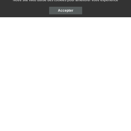
Notre site Web utilise des cookies pour améliorer votre expérience
Accepter
Enregistrer mon nom, mon e-mail et mon site dans le navigateur pour
mon prochain commentaire.