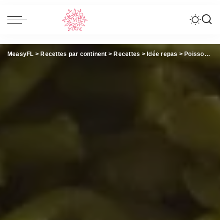
MeasyFL
>
Recettes par continent
>
Recettes
>
Idée repas
>
Poisson pané – Haricots verts