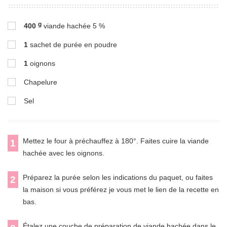
g
400
viande hachée 5 %
1
sachet de purée en poudre
1
oignons
Chapelure
Sel
Mettez le four à préchauffez à 180°. Faites cuire la viande
1
hachée avec les oignons.
Préparez la purée selon les indications du paquet, ou faites
2
la maison si vous préférez je vous met le lien de la recette en
bas.
Étalez une couche de préparation de viande hachée dans le