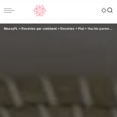
MeasyFL
>
Recettes par continent
>
Recettes
>
Plat
>
Hachis parmentier – Fait maison