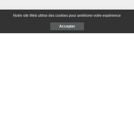
Notre site Web utilise des cookies pour améliorer votre expérience
Accepter
Ta réaction ?
0
0
1
0
0
0
PARTAGES