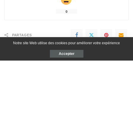
0
PARTAGES
Notre site Web utilise des cookies pour améliorer votre expérience
Accepter
Lora
Voir plus de posts
J'adore voyager, manger, cuisiner et prendre soin de moi. Mon copain
est mon cobaye préféré et mon compagnon de voyage. Laïko, mon
chien, partage ma vie depuis 2015.