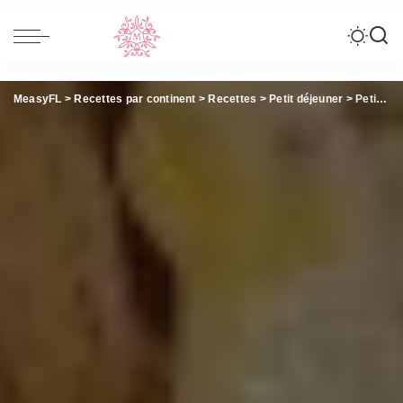
MeasyFL
>
Recettes par continent
>
Recettes
>
Petit déjeuner
>
Petit déjeuner – Perte de poids