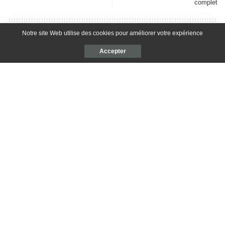
complet
Notre site Web utilise des cookies pour améliorer votre expérience
1 commentaire
Accepter
Ping :
Confinement et Perte de poids des idées
pour rester en forme
Laisser un commentaire
Votre adresse e-mail ne sera pas publiée.
Les champs obligatoires sont
indiqués avec
*