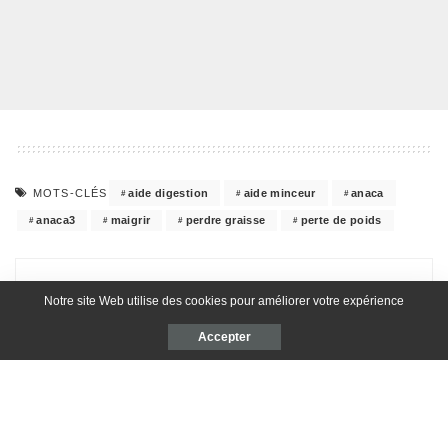
aide digestion
aide minceur
anaca
MOTS-CLÉS
anaca3
maigrir
perdre graisse
perte de poids
Ta réaction ?
Notre site Web utilise des cookies pour améliorer votre expérience
Accepter
0
0
0
0
0