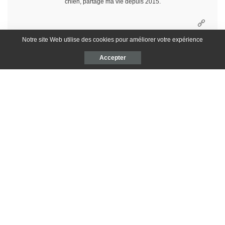
chien, partage ma vie depuis 2015.
Notre site Web utilise des cookies pour améliorer votre expérience
ARTICLE PRÉCÉDENT
ARTICLE SUIVANT
Accepter
Poulet aux épices et ebly
Goulash de boeuf
Laissez un avis
Votre adresse e-mail ne sera pas publiée.
Les champs obligatoires sont
indiqués avec
*
VOTRE NOTE